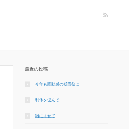
最近の投稿
今年も躍動感の祇園祭に
利休を偲んで
雛によせて