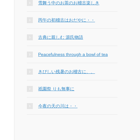
雪舞う中のお茶のお稽古楽しき
丙午の初稽古はおだやに・・
古典に親しむ 源氏物語
Peacefulness through a bowl of tea
きびしい残暑のお稽古に、、
祇園祭 りも無事に
今夜の天の川は・・