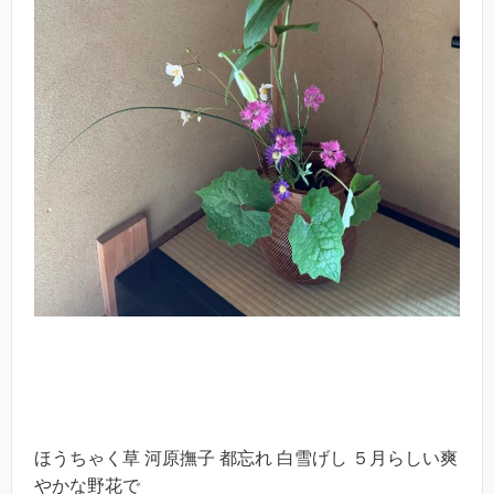
ほうちゃく草 河原撫子 都忘れ 白雪げし ５月らしい爽
やかな野花で