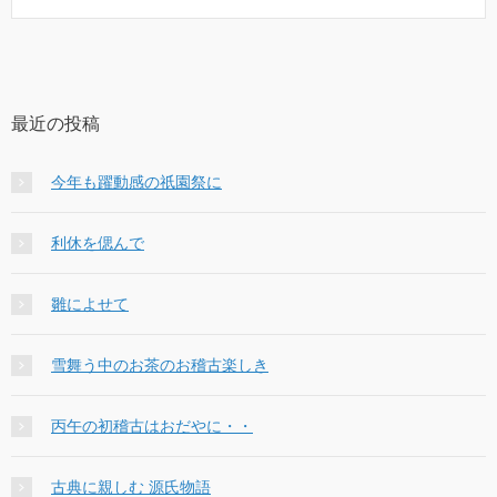
最近の投稿
今年も躍動感の祇園祭に
利休を偲んで
雛によせて
雪舞う中のお茶のお稽古楽しき
丙午の初稽古はおだやに・・
古典に親しむ 源氏物語