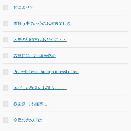
雛によせて
雪舞う中のお茶のお稽古楽しき
丙午の初稽古はおだやに・・
古典に親しむ 源氏物語
Peacefulness through a bowl of tea
きびしい残暑のお稽古に、、
祇園祭 りも無事に
今夜の天の川は・・