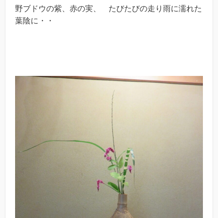
野ブドウの紫、赤の実、 たびたびの走り雨に濡れた
葉陰に・・