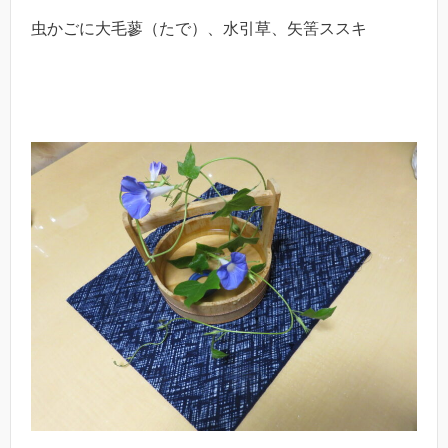
虫かごに大毛蓼（たで）、水引草、矢筈ススキ