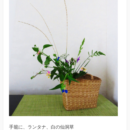
手籠に、ランタナ、白の仙洞草