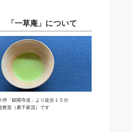
「一草庵」について
ス停「銀閣寺道」より徒歩１５分
道教室（裏千家流）です