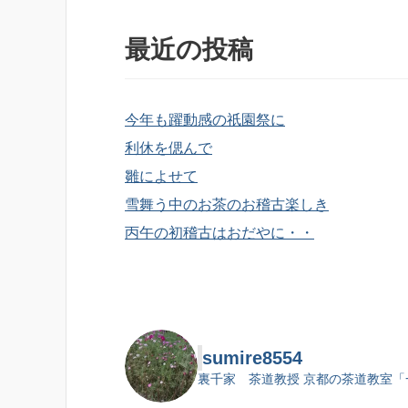
最近の投稿
今年も躍動感の祇園祭に
利休を偲んで
雛によせて
雪舞う中のお茶のお稽古楽しき
丙午の初稽古はおだやに・・
sumire8554
裏千家 茶道教授
京都の茶道教室「