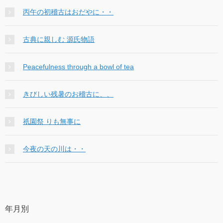
丙午の初稽古はおだやに・・
古典に親しむ 源氏物語
Peacefulness through a bowl of tea
きびしい残暑のお稽古に、、
祇園祭 りも無事に
今夜の天の川は・・
年月別