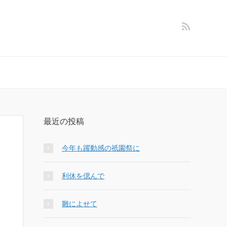
最近の投稿
今年も躍動感の祇園祭に
利休を偲んで
雛によせて