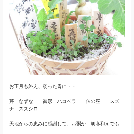
お正月も終え、弱った胃に・・
芹 なずな 御形 ハコベラ 仏の座 スズ
ナ スズシロ
天地からの恵みに感謝して、お粥か 胡麻和えでも