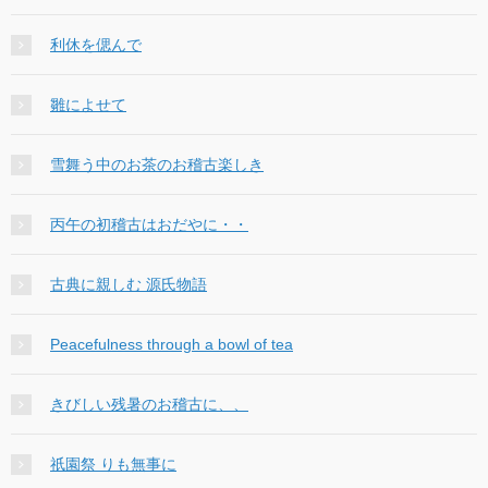
利休を偲んで
雛によせて
雪舞う中のお茶のお稽古楽しき
丙午の初稽古はおだやに・・
古典に親しむ 源氏物語
Peacefulness through a bowl of tea
きびしい残暑のお稽古に、、
祇園祭 りも無事に