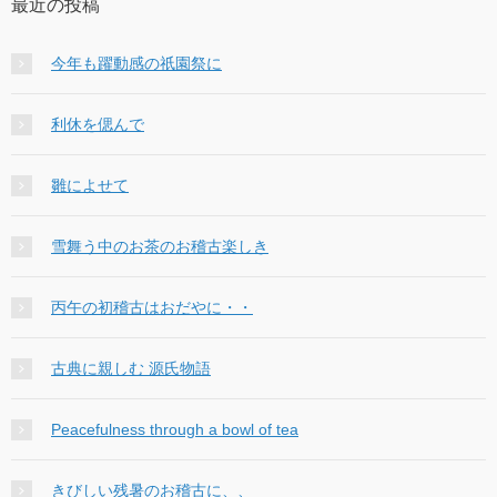
最近の投稿
今年も躍動感の祇園祭に
利休を偲んで
雛によせて
雪舞う中のお茶のお稽古楽しき
丙午の初稽古はおだやに・・
古典に親しむ 源氏物語
Peacefulness through a bowl of tea
きびしい残暑のお稽古に、、