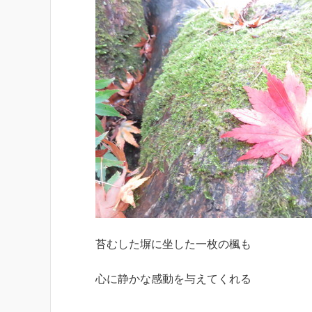
苔むした塀に坐した一枚の楓も
心に静かな感動を与えてくれる