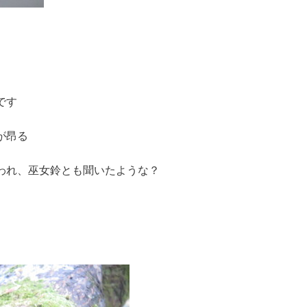
です
が昂る
われ、巫女鈴とも聞いたような？