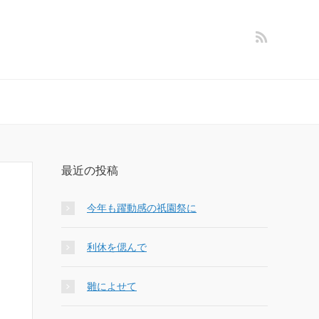
最近の投稿
今年も躍動感の祇園祭に
利休を偲んで
雛によせて