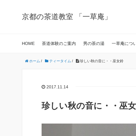
京都の茶道教室 「一草庵」
HOME
茶道体験のご案内
男の茶の湯
一草庵につ
ホーム
/
ティータイム
/
珍しい秋の音に・・巫女鈴
2017.11.14
珍しい秋の音に・・巫