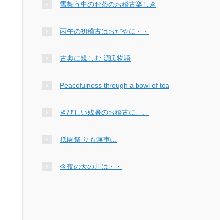
雪舞う中のお茶のお稽古楽しき
丙午の初稽古はおだやに・・
古典に親しむ 源氏物語
Peacefulness through a bowl of tea
きびしい残暑のお稽古に、、
祇園祭 りも無事に
今夜の天の川は・・