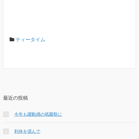
ティータイム
最近の投稿
今年も躍動感の祇園祭に
利休を偲んで