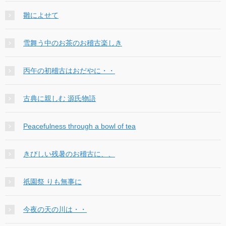
雛によせて
雪舞う中のお茶のお稽古楽しき
丙午の初稽古はおだやに・・
古典に親しむ 源氏物語
Peacefulness through a bowl of tea
きびしい残暑のお稽古に、、
祇園祭 りも無事に
今夜の天の川は・・