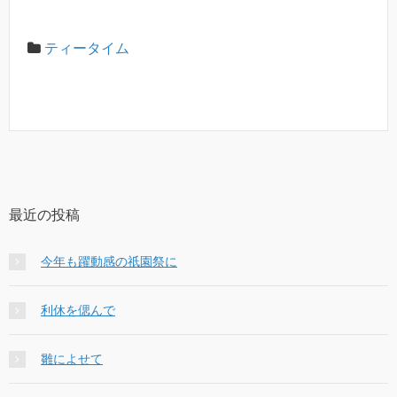
ティータイム
最近の投稿
今年も躍動感の祇園祭に
利休を偲んで
雛によせて