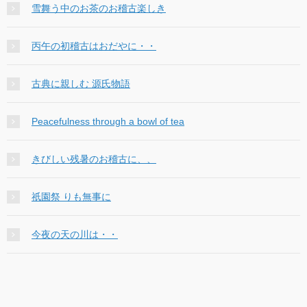
雪舞う中のお茶のお稽古楽しき
丙午の初稽古はおだやに・・
古典に親しむ 源氏物語
Peacefulness through a bowl of tea
きびしい残暑のお稽古に、、
祇園祭 りも無事に
今夜の天の川は・・