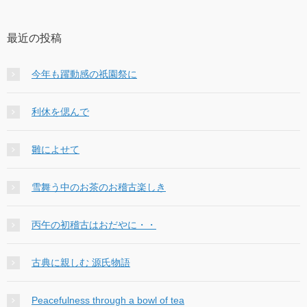
最近の投稿
今年も躍動感の祇園祭に
利休を偲んで
雛によせて
雪舞う中のお茶のお稽古楽しき
丙午の初稽古はおだやに・・
古典に親しむ 源氏物語
Peacefulness through a bowl of tea