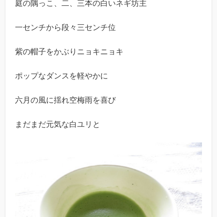
庭の隅っこ、二、三本の白いネギ坊主
一センチから段々三センチ位
紫の帽子をかぶりニョキニョキ
ポップなダンスを軽やかに
六月の風に揺れ空梅雨を喜び
まだまだ元気な白ユリと