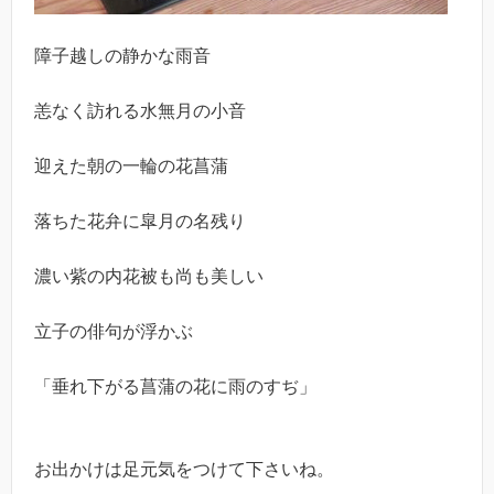
障子越しの静かな雨音
恙なく訪れる水無月の小音
迎えた朝の一輪の花菖蒲
落ちた花弁に皐月の名残り
濃い紫の内花被も尚も美しい
立子の俳句が浮かぶ
「垂れ下がる菖蒲の花に雨のすぢ」
お出かけは足元気をつけて下さいね。