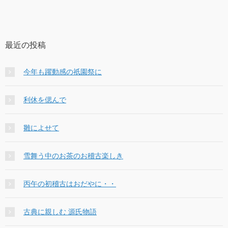
最近の投稿
今年も躍動感の祇園祭に
利休を偲んで
雛によせて
雪舞う中のお茶のお稽古楽しき
丙午の初稽古はおだやに・・
古典に親しむ 源氏物語