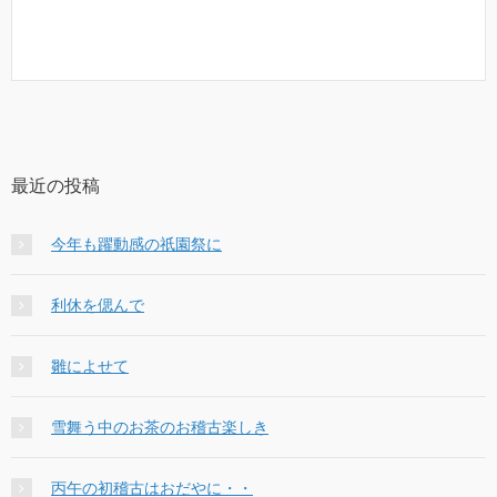
最近の投稿
今年も躍動感の祇園祭に
利休を偲んで
雛によせて
雪舞う中のお茶のお稽古楽しき
丙午の初稽古はおだやに・・