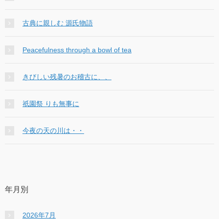
古典に親しむ 源氏物語
Peacefulness through a bowl of tea
きびしい残暑のお稽古に、、
祇園祭 りも無事に
今夜の天の川は・・
年月別
2026年7月