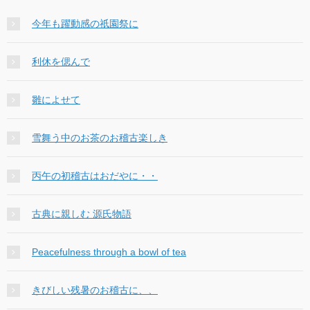
今年も躍動感の祇園祭に
利休を偲んで
雛によせて
雪舞う中のお茶のお稽古楽しき
丙午の初稽古はおだやに・・
古典に親しむ 源氏物語
Peacefulness through a bowl of tea
きびしい残暑のお稽古に、、