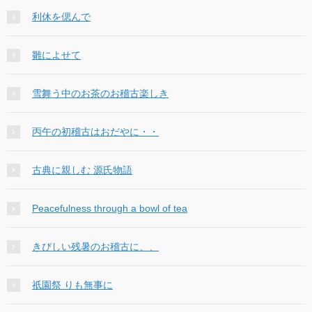
利休を偲んで
雛によせて
雪舞う中のお茶のお稽古楽しき
丙午の初稽古はおだやに・・
古典に親しむ 源氏物語
Peacefulness through a bowl of tea
きびしい残暑のお稽古に、、
祇園祭 りも無事に