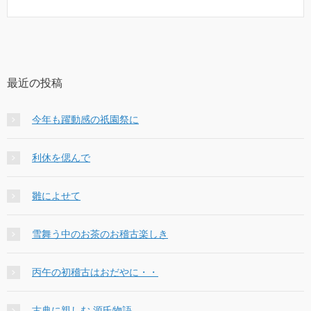
最近の投稿
今年も躍動感の祇園祭に
利休を偲んで
雛によせて
雪舞う中のお茶のお稽古楽しき
丙午の初稽古はおだやに・・
古典に親しむ 源氏物語