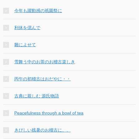
今年も躍動感の祇園祭に
利休を偲んで
雛によせて
雪舞う中のお茶のお稽古楽しき
丙午の初稽古はおだやに・・
古典に親しむ 源氏物語
Peacefulness through a bowl of tea
きびしい残暑のお稽古に、、