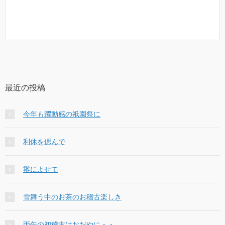
最近の投稿
今年も躍動感の祇園祭に
利休を偲んで
雛によせて
雪舞う中のお茶のお稽古楽しき
丙午の初稽古はおだやに・・