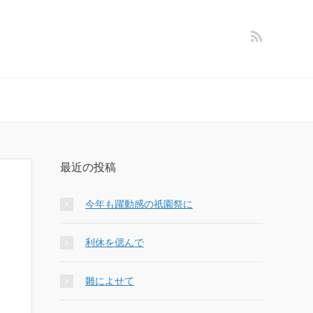
最近の投稿
今年も躍動感の祇園祭に
利休を偲んで
雛によせて