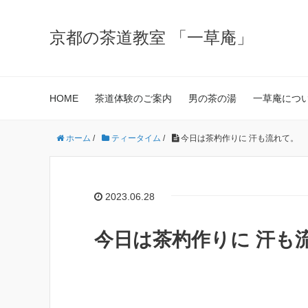
京都の茶道教室 「一草庵」
HOME
茶道体験のご案内
男の茶の湯
一草庵につ
ホーム
/
ティータイム
/
今日は茶杓作りに 汗も流れて。
2023.06.28
今日は茶杓作りに 汗も