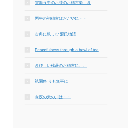
雪舞う中のお茶のお稽古楽しき
丙午の初稽古はおだやに・・
古典に親しむ 源氏物語
Peacefulness through a bowl of tea
きびしい残暑のお稽古に、、
祇園祭 りも無事に
今夜の天の川は・・