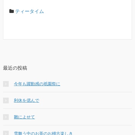
ティータイム
最近の投稿
今年も躍動感の祇園祭に
利休を偲んで
雛によせて
雪舞う中のお茶のお稽古楽しき