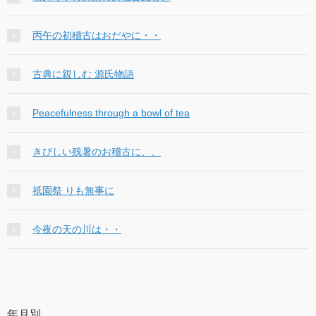
丙午の初稽古はおだやに・・
古典に親しむ 源氏物語
Peacefulness through a bowl of tea
きびしい残暑のお稽古に、、
祇園祭 りも無事に
今夜の天の川は・・
年月別