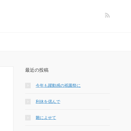
最近の投稿
今年も躍動感の祇園祭に
利休を偲んで
雛によせて