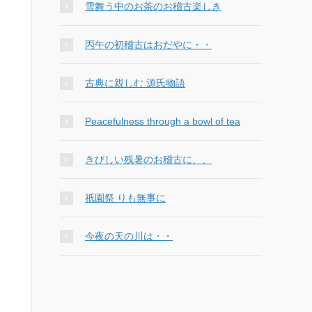
雪舞う中のお茶のお稽古楽しき
丙午の初稽古はおだやに・・
古典に親しむ 源氏物語
Peacefulness through a bowl of tea
きびしい残暑のお稽古に、、
祇園祭 りも無事に
今夜の天の川は・・