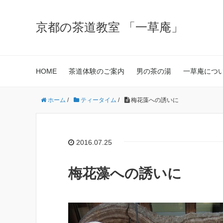
京都の茶道教室 「一草庵」
HOME
茶道体験のご案内
男の茶の湯
一草庵につ
ホーム
/
ティータイム
/
梅花藻への誘いに
2016.07.25
梅花藻への誘いに