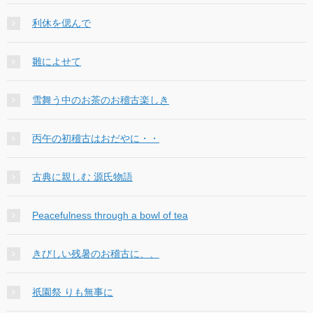
利休を偲んで
雛によせて
雪舞う中のお茶のお稽古楽しき
丙午の初稽古はおだやに・・
古典に親しむ 源氏物語
Peacefulness through a bowl of tea
きびしい残暑のお稽古に、、
祇園祭 りも無事に