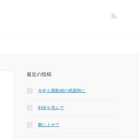
最近の投稿
今年も躍動感の祇園祭に
利休を偲んで
雛によせて