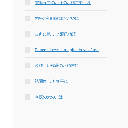
雪舞う中のお茶のお稽古楽しき
丙午の初稽古はおだやに・・
古典に親しむ 源氏物語
Peacefulness through a bowl of tea
きびしい残暑のお稽古に、、
祇園祭 りも無事に
今夜の天の川は・・