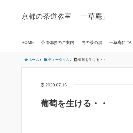
京都の茶道教室 「一草庵」
HOME
茶道体験のご案内
男の茶の湯
一草庵につ
ホーム
/
ティータイム
/
葡萄を生ける・・
2020.07.16
葡萄を生ける・・