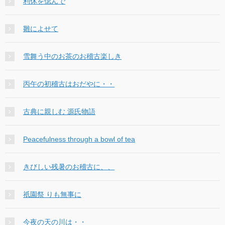
利休を偲んで
雛によせて
雪舞う中のお茶のお稽古楽しき
丙午の初稽古はおだやに・・
古典に親しむ 源氏物語
Peacefulness through a bowl of tea
きびしい残暑のお稽古に、、
祇園祭 りも無事に
今夜の天の川は・・