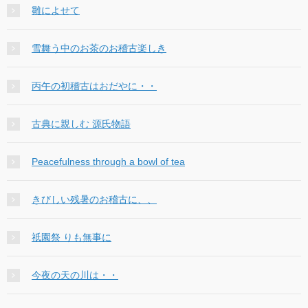
雛によせて
雪舞う中のお茶のお稽古楽しき
丙午の初稽古はおだやに・・
古典に親しむ 源氏物語
Peacefulness through a bowl of tea
きびしい残暑のお稽古に、、
祇園祭 りも無事に
今夜の天の川は・・