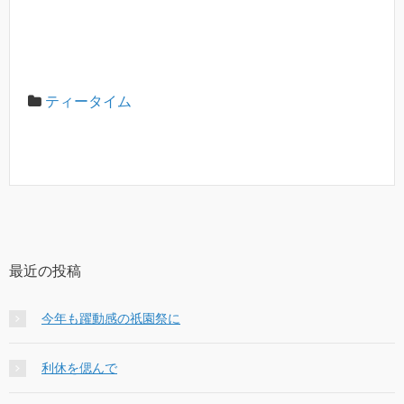
ティータイム
最近の投稿
今年も躍動感の祇園祭に
利休を偲んで