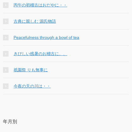
丙午の初稽古はおだやに・・
古典に親しむ 源氏物語
Peacefulness through a bowl of tea
きびしい残暑のお稽古に、、
祇園祭 りも無事に
今夜の天の川は・・
年月別