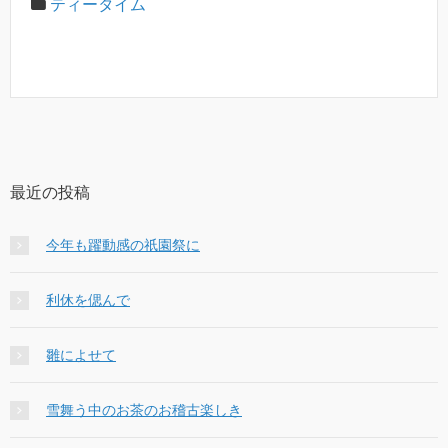
ティータイム
最近の投稿
今年も躍動感の祇園祭に
利休を偲んで
雛によせて
雪舞う中のお茶のお稽古楽しき