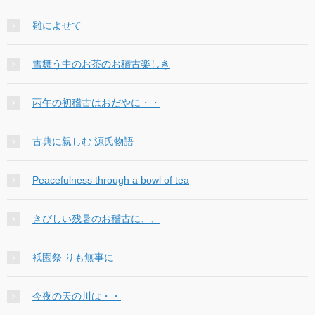
雛によせて
雪舞う中のお茶のお稽古楽しき
丙午の初稽古はおだやに・・
古典に親しむ 源氏物語
Peacefulness through a bowl of tea
きびしい残暑のお稽古に、、
祇園祭 りも無事に
今夜の天の川は・・