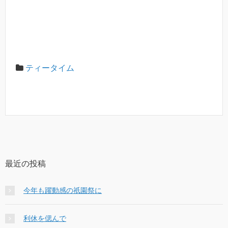
ティータイム
最近の投稿
今年も躍動感の祇園祭に
利休を偲んで