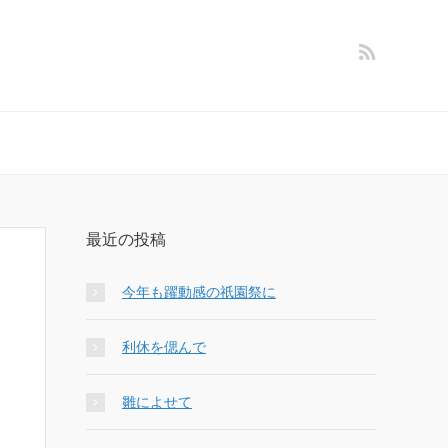
最近の投稿
今年も躍動感の祇園祭に
利休を偲んで
雛によせて