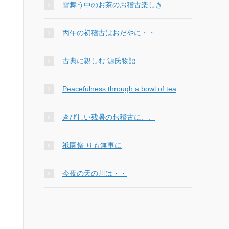
雪舞う中のお茶のお稽古楽しき
丙午の初稽古はおだやに・・
古典に親しむ 源氏物語
Peacefulness through a bowl of tea
きびしい残暑のお稽古に、、
祇園祭 りも無事に
今夜の天の川は・・