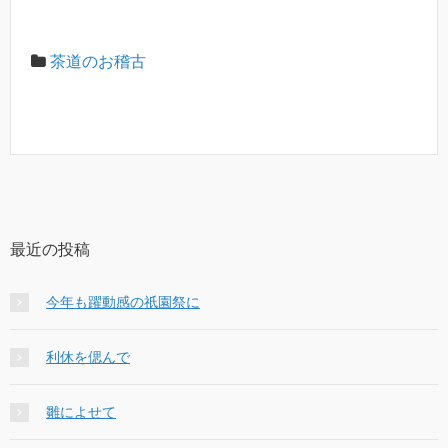
茶道のお稽古
最近の投稿
今年も躍動感の祇園祭に
利休を偲んで
雛によせて