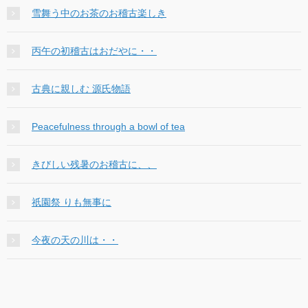
雪舞う中のお茶のお稽古楽しき
丙午の初稽古はおだやに・・
古典に親しむ 源氏物語
Peacefulness through a bowl of tea
きびしい残暑のお稽古に、、
祇園祭 りも無事に
今夜の天の川は・・