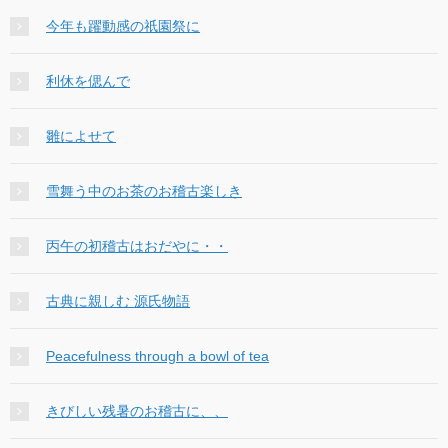
今年も躍動感の祇園祭に
利休を偲んで
雛によせて
雪舞う中のお茶のお稽古楽しき
丙午の初稽古はおだやに・・
古典に親しむ 源氏物語
Peacefulness through a bowl of tea
きびしい残暑のお稽古に、、