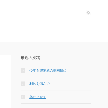
最近の投稿
今年も躍動感の祇園祭に
利休を偲んで
雛によせて