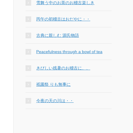
雪舞う中のお茶のお稽古楽しき
丙午の初稽古はおだやに・・
古典に親しむ 源氏物語
Peacefulness through a bowl of tea
きびしい残暑のお稽古に、、
祇園祭 りも無事に
今夜の天の川は・・