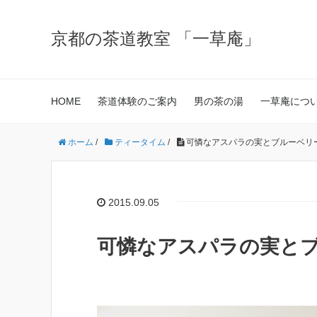
京都の茶道教室 「一草庵」
HOME
茶道体験のご案内
男の茶の湯
一草庵につ
ホーム
/
ティータイム
/
可憐なアスパラの実とブルーベリ
2015.09.05
可憐なアスパラの実と