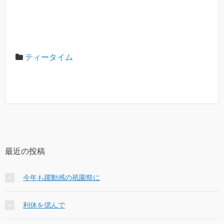
ティータイム
最近の投稿
今年も躍動感の祇園祭に
利休を偲んで