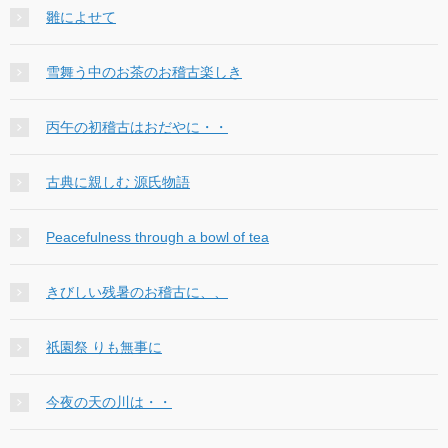
雛によせて
雪舞う中のお茶のお稽古楽しき
丙午の初稽古はおだやに・・
古典に親しむ 源氏物語
Peacefulness through a bowl of tea
きびしい残暑のお稽古に、、
祇園祭 りも無事に
今夜の天の川は・・