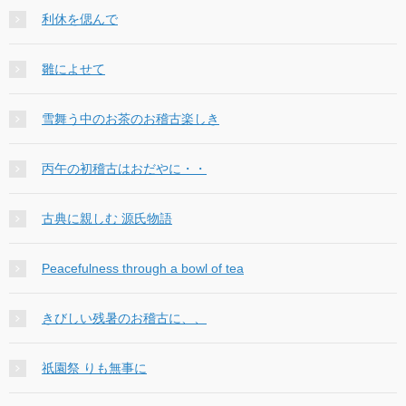
利休を偲んで
雛によせて
雪舞う中のお茶のお稽古楽しき
丙午の初稽古はおだやに・・
古典に親しむ 源氏物語
Peacefulness through a bowl of tea
きびしい残暑のお稽古に、、
祇園祭 りも無事に