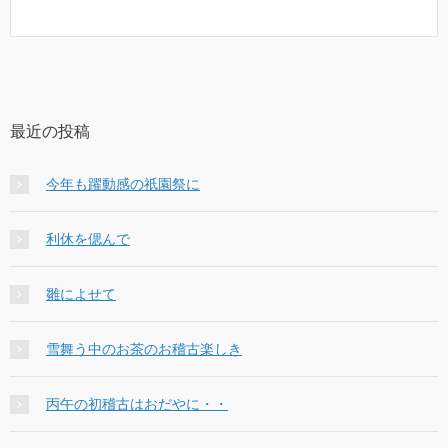
最近の投稿
今年も躍動感の祇園祭に
利休を偲んで
雛によせて
雪舞う中のお茶のお稽古楽しき
丙午の初稽古はおだやに・・