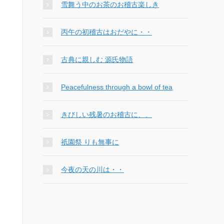
雪舞う中のお茶のお稽古楽しき
丙午の初稽古はおだやに・・
古典に親しむ 源氏物語
Peacefulness through a bowl of tea
きびしい残暑のお稽古に、、
祇園祭 りも無事に
今夜の天の川は・・