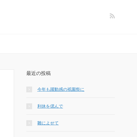
最近の投稿
今年も躍動感の祇園祭に
利休を偲んで
雛によせて