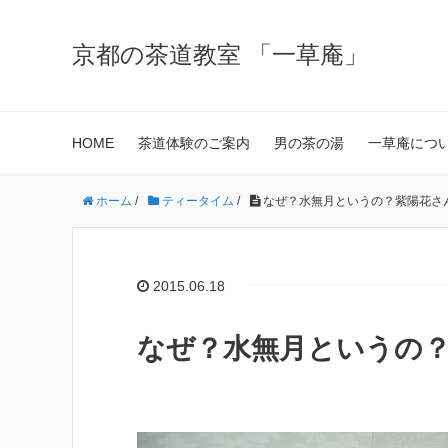
京都の茶道教室 「一草庵」
HOME
茶道体験のご案内
男の茶の湯
一草庵につ
ホーム
/
ティータイム
/
なぜ？水無月というの？紫陽花さ
2015.06.18
なぜ？水無月というの