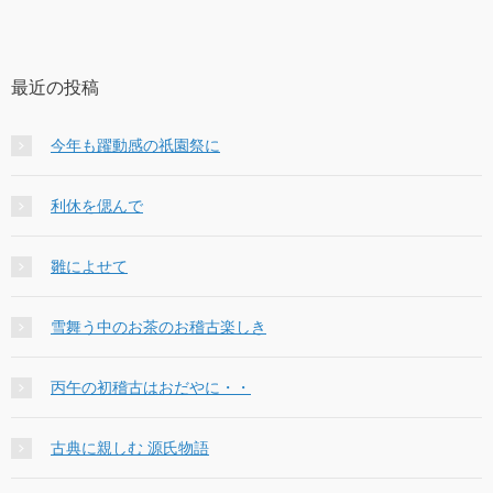
最近の投稿
今年も躍動感の祇園祭に
利休を偲んで
雛によせて
雪舞う中のお茶のお稽古楽しき
丙午の初稽古はおだやに・・
古典に親しむ 源氏物語