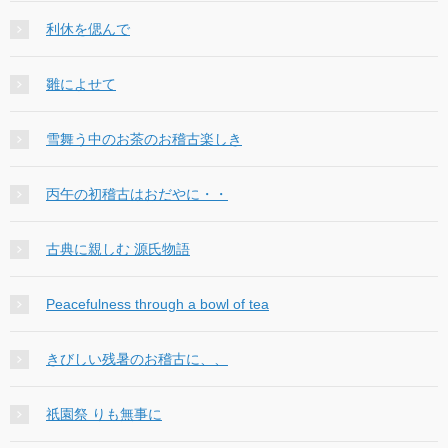
利休を偲んで
雛によせて
雪舞う中のお茶のお稽古楽しき
丙午の初稽古はおだやに・・
古典に親しむ 源氏物語
Peacefulness through a bowl of tea
きびしい残暑のお稽古に、、
祇園祭 りも無事に