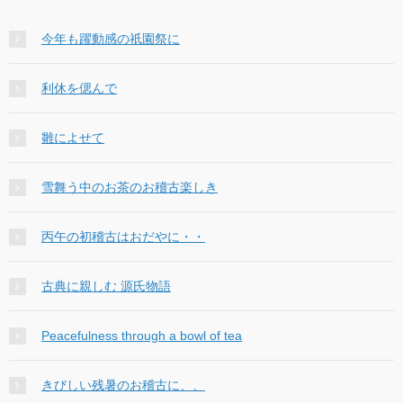
今年も躍動感の祇園祭に
利休を偲んで
雛によせて
雪舞う中のお茶のお稽古楽しき
丙午の初稽古はおだやに・・
古典に親しむ 源氏物語
Peacefulness through a bowl of tea
きびしい残暑のお稽古に、、