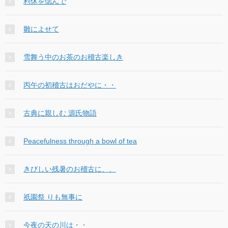
利休を偲んで
雛によせて
雪舞う中のお茶のお稽古楽しき
丙午の初稽古はおだやに・・
古典に親しむ 源氏物語
Peacefulness through a bowl of tea
きびしい残暑のお稽古に、、
祇園祭 りも無事に
今夜の天の川は・・