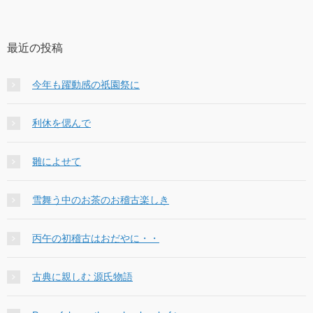
最近の投稿
今年も躍動感の祇園祭に
利休を偲んで
雛によせて
雪舞う中のお茶のお稽古楽しき
丙午の初稽古はおだやに・・
古典に親しむ 源氏物語