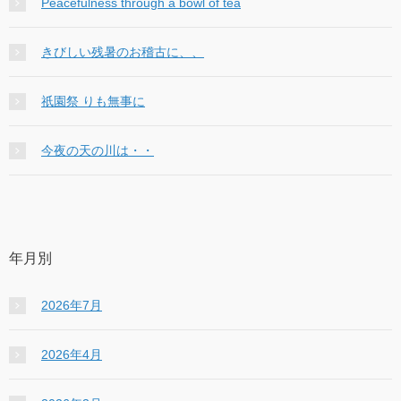
Peacefulness through a bowl of tea
きびしい残暑のお稽古に、、
祇園祭 りも無事に
今夜の天の川は・・
年月別
2026年7月
2026年4月