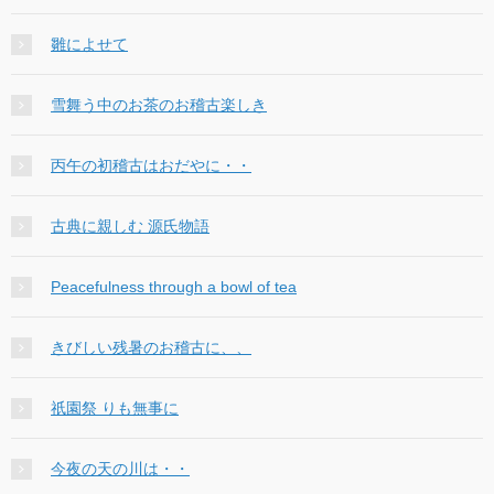
雛によせて
雪舞う中のお茶のお稽古楽しき
丙午の初稽古はおだやに・・
古典に親しむ 源氏物語
Peacefulness through a bowl of tea
きびしい残暑のお稽古に、、
祇園祭 りも無事に
今夜の天の川は・・