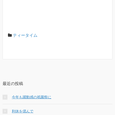
ティータイム
最近の投稿
今年も躍動感の祇園祭に
利休を偲んで