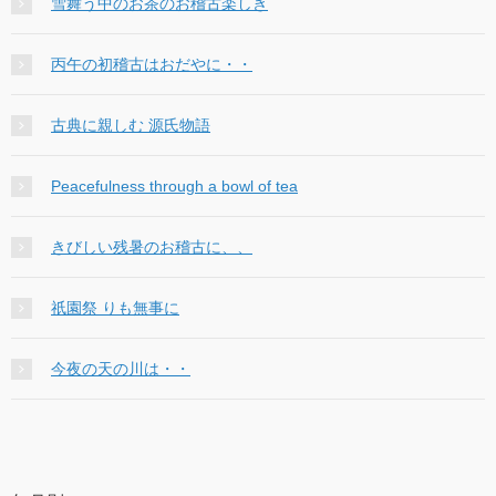
雪舞う中のお茶のお稽古楽しき
丙午の初稽古はおだやに・・
古典に親しむ 源氏物語
Peacefulness through a bowl of tea
きびしい残暑のお稽古に、、
祇園祭 りも無事に
今夜の天の川は・・