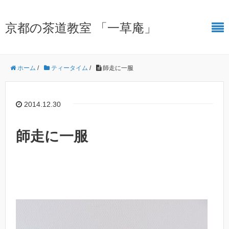
京都の茶道教室 「一草庵」
ホーム
/
ティータイム
/
師走に一服
2014.12.30
師走に一服