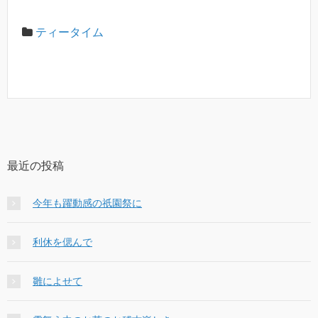
ティータイム
最近の投稿
今年も躍動感の祇園祭に
利休を偲んで
雛によせて