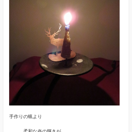
手作りの蝋より
柔和な炎の輝きが