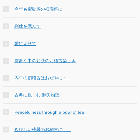
今年も躍動感の祇園祭に
利休を偲んで
雛によせて
雪舞う中のお茶のお稽古楽しき
丙午の初稽古はおだやに・・
古典に親しむ 源氏物語
Peacefulness through a bowl of tea
きびしい残暑のお稽古に、、