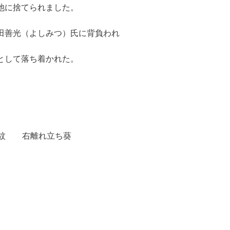
に捨てられました。
光（よしみつ）氏に背負われ
て落ち着かれた。
紋 右離れ立ち葵