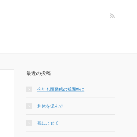
最近の投稿
今年も躍動感の祇園祭に
利休を偲んで
雛によせて