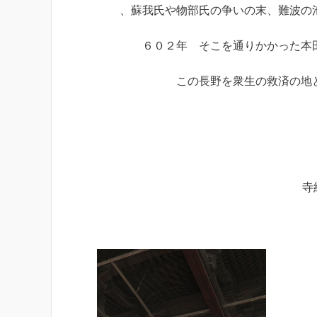
、蘇我氏や物部氏の争いの末、難波の池
６０２年 そこを通りかかった本田善
この長野を衆生の救済の地とし
寺