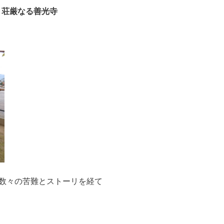
荘厳なる善光寺
と数々の苦難とストーリを経て
。