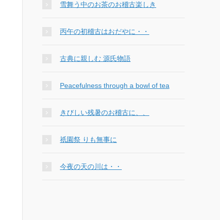
雪舞う中のお茶のお稽古楽しき
丙午の初稽古はおだやに・・
古典に親しむ 源氏物語
Peacefulness through a bowl of tea
きびしい残暑のお稽古に、、
祇園祭 りも無事に
今夜の天の川は・・