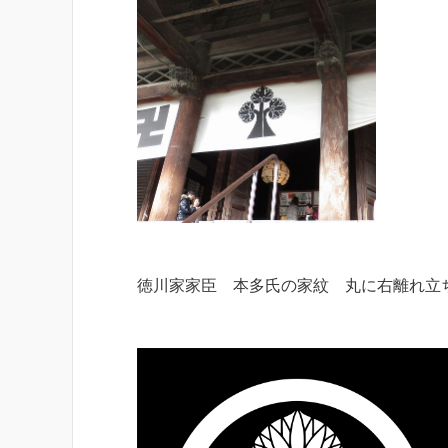
徳川家家臣 本多氏の家紋 丸に右離れ立