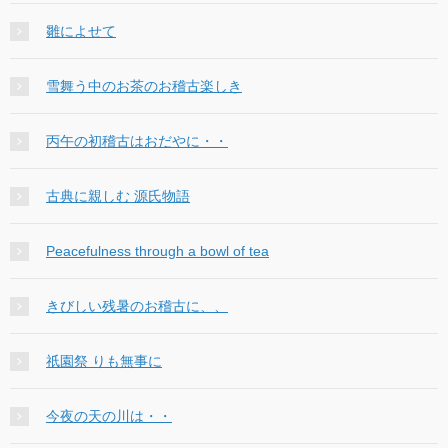
雛によせて
雪舞う中のお茶のお稽古楽しき
丙午の初稽古はおだやに・・
古典に親しむ 源氏物語
Peacefulness through a bowl of tea
きびしい残暑のお稽古に、、
祇園祭 りも無事に
今夜の天の川は・・