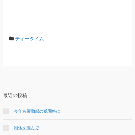
ティータイム
最近の投稿
今年も躍動感の祇園祭に
利休を偲んで