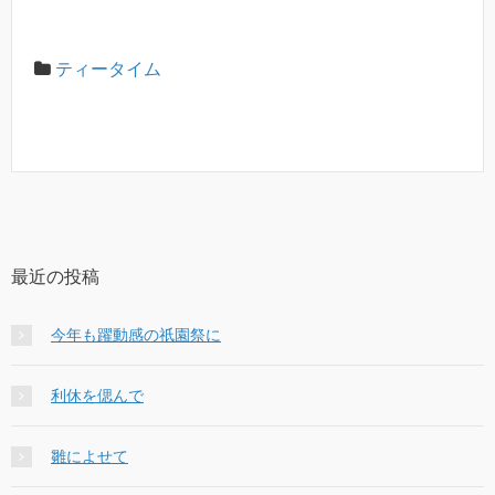
ティータイム
最近の投稿
今年も躍動感の祇園祭に
利休を偲んで
雛によせて