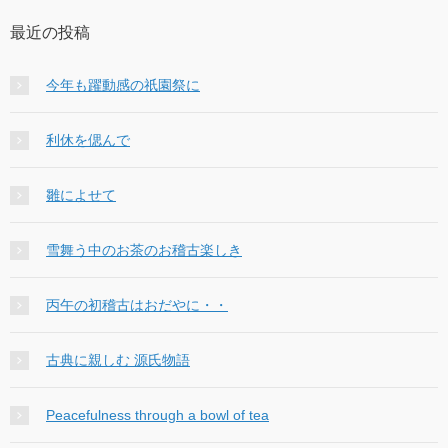
最近の投稿
今年も躍動感の祇園祭に
利休を偲んで
雛によせて
雪舞う中のお茶のお稽古楽しき
丙午の初稽古はおだやに・・
古典に親しむ 源氏物語
Peacefulness through a bowl of tea